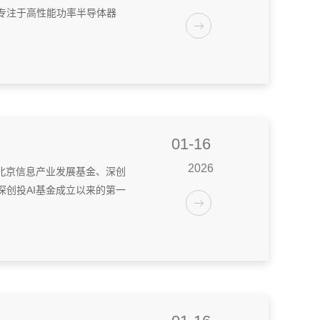
专注于高性能功率半导体器
01-16
2026
、北京信息产业发展基金、深创
创投AI基金成立以来的第一