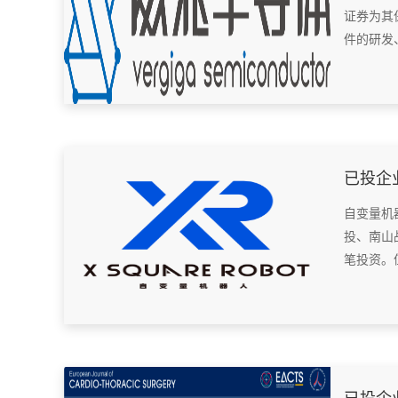
证券为其
件的研发、
已投企
自变量机
投、南山
笔投资。