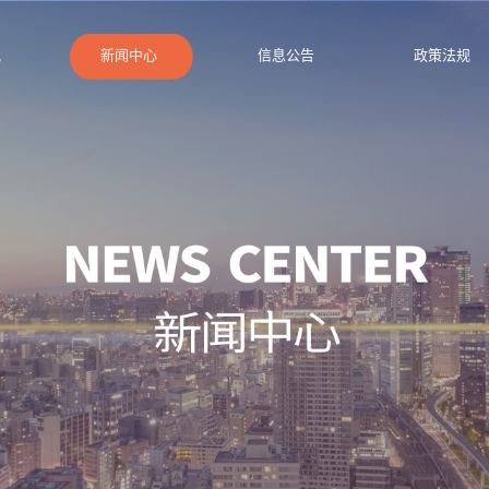
况
新闻中心
信息公告
政策法规