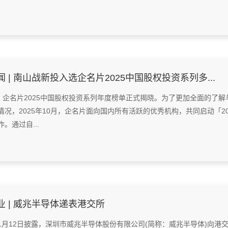
 | 南山战新投入选企名片2025中国股权投资系列多...
日，企名片2025中国股权投资系列年度榜单正式揭晓。为了更加全面的了解
情况，2025年10月，企名片面向国内所有活跃的优秀机构，共同启动「2
。通过自...
业 | 威兆半导体递表港交所
1月12日披露，深圳市威兆半导体股份有限公司(简称：威兆半导体)向港