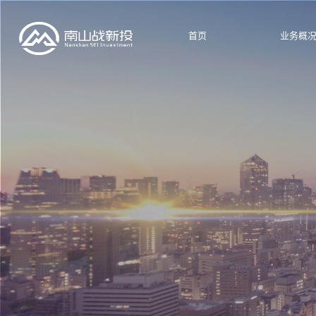
首页
业务概