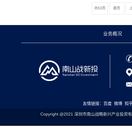
共53页
首页
业务概况
友情链接：百度 微博 知乎
Copyright @2021 深圳市南山战略新兴产业投资