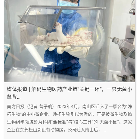
媒体报道 | 解码生物医药产业链“关键一环”，一只无菌小
鼠背...
2
0
南方日报（记者 曾子航）2023年4月，南山区迁入了一家名为“净
0
4
拓生物”的中小微企业。净拓生物引以为傲的，正是被微生物及微
2
-
生物组学领域誉为科研“金标准”与“核心工具”的“无菌小鼠”。这家
3
2
企业在东莞松山湖设有动物房，公司迁入南山后，...
7