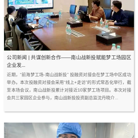
公司新闻 | 共谋创新合作——南山战新投赋能梦工场园区
企业发...
2
0
近期，“前海梦工场-南山战新投” 投融资对接会在梦工场中区成功
0
4
举办。本次投融资对接会采用“线上+走访”的形式常态化举行，截
2
-
至本场会议，南山战新投累计对接近10家梦工场项目。本次对接
3
2
会共三家园区企业参与，南山战新投投资副总监沈丹晓介...
7