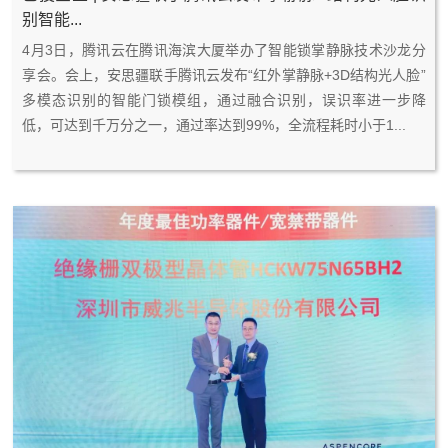
别智能...
2
0
4月3日，腾讯云在腾讯海滨大厦举办了智能锁掌静脉技术沙龙分
0
5
享会。会上，安思疆联手腾讯云发布“红外掌静脉+3D结构光人脸”
2
-
多模态识别的智能门锁模组，通过融合识别，误识率进一步降
3
2
低，可达到千万分之一，通过率达到99%，全流程耗时小于1...
4