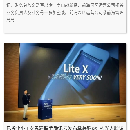
0
5
记、财务总监余浩军出席。南山战新投、前海园区运营公司相关
2
-
业务负责人及业务骨干参加座谈。前海园区运营公司系前海管理
3
2
局局...
6
已投企业 | 安思疆联手腾讯云发布掌静脉&结构光人脸识