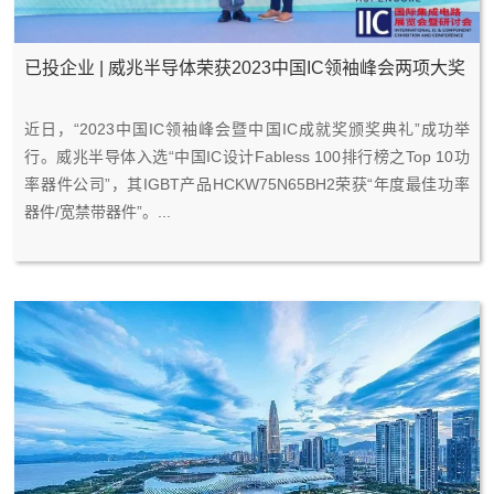
已投企业 | 威兆半导体荣获2023中国IC领袖峰会两项大奖
2
0
近日，“2023中国IC领袖峰会暨中国IC成就奖颁奖典礼”成功举
0
5
行。威兆半导体入选“中国IC设计Fabless 100排行榜之Top 10功
2
-
率器件公司”，其IGBT产品HCKW75N65BH2荣获“年度最佳功率
3
2
器件/宽禁带器件”。...
4