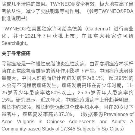
除或几乎清除的效果。TWYNEO®安全有效，极大地提高了患
者依从性，减少了皮肤刺激等副作用。（参考TWYNEO®FDA
批准说明书）
TWYNEO®在美国独家许可给高德美（Galderma）进行商业
化，并于2021年7月获批上市；在加拿大独家许可给
Searchlight。
关于寻常痤疮
寻常痤疮是一种慢性皮脂腺炎症性疾病，由青春期痤疮棒状杆
菌在正常脱氢表雄酮的循环作用影响下产生。中国痤疮患者体
量庞大，中国人群截面统计痤疮发病率为8.1%， 超过95%的
人会有不同程度痤疮发生。痤疮发病高峰在青少年时期，11-
25岁青少年患病率达80%以上，25-35岁青年人患病率约
15%。研究显示，近20年来，中国痤疮发病率上升趋势明显，
增长率约36%，增长趋势远超过全球平均水平，且在20岁以下
患者中，痤疮复发率高达37.3%。（数据来源Prevalence of
Acne Vulgaris in Chinese Adolescents and Adults: A
Community-based Study of 17,345 Subjects in Six Cities）