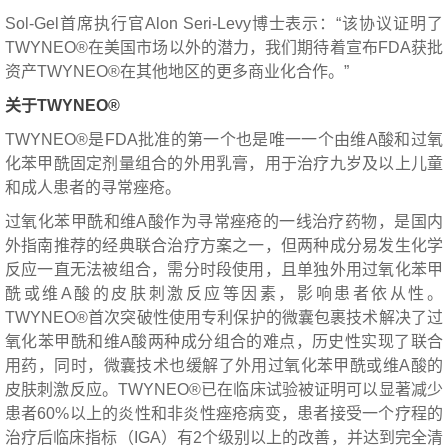
Sol-Gel首席执行官Alon Seri-Levy博士表示：“该协议证明了
TWYNEO®在美国市场以外的潜力，我们期待着宣布FDA获批
资产TWYNEO®在其他地区的更多商业化合作。”
关于TWYNEO®
TWYNEO®是FDA批准的第一个也是唯一一个由维A酸和过氧
化苯甲酰固定剂量组合的外用乳膏，用于治疗九岁及以上儿童
和成人患者的寻常痤疮。
过氧化苯甲酰和维A酸作为寻常痤疮的一线治疗药物，是国内
外指南推荐的经典联合治疗方案之一，但两种成分易发生化学
反应一直无法被组合，需分时段使用，且单独外用过氧化苯甲
酰或维A酸的皮肤刺激反应等因素，影响患者依从性。
TWYNEO®首次突破性使用专利保护的微囊包裹技术解决了过
氧化苯甲酰和维A酸两种成分组合的难点，历史性实现了联合
用药，同时，微囊技术也缓解了外用过氧化苯甲酰或维A酸的
皮肤刺激反应。TWYNEO®已在临床试验被证明可以显著减少
患者60%以上的炎性和非炎性痤疮病变，患者接受一个疗程的
治疗后临床指标（IGA）有2个级别以上的改善，并达到完全清