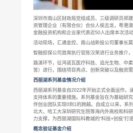
深圳市南山区财政局党组成员、三级调研员郑建
资管理企业（有限合伙）合伙人侯志龙，粤港澳
金融投资机构和企业家代表近50人出席本次活
活动现场，汇通金控、南山战新投公司董事长莫
智融担保公司首席执行官陈汉荣进行业务推介，
路演环节，征鸿诺瓦医疗科技、追光生物、中柔科
答）进行，围绕项目亮点、创新突破以及融资需
西丽湖系列基金情
况
介绍
西丽湖系列基金自2022年开始正式全面运作
支持体系的重要措施。系列基金旨在为基础研究
伴创业团队实现0到1的跨越。自成立以来，系
北大、哈工大深圳研究生院等海内外高校和科研
力支撑，为西丽湖国际科教城的“科技+创投”打
概念验证基金介绍