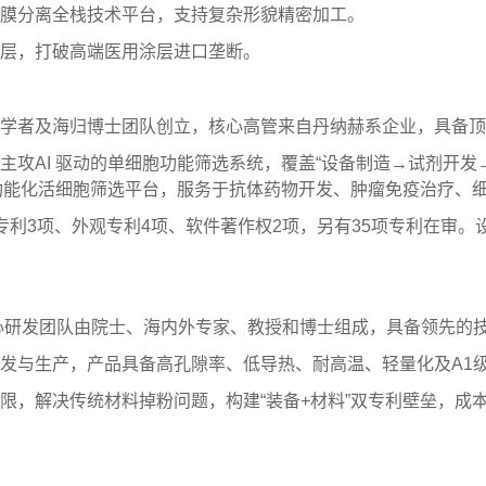
膜分离全栈技术平台，支持复杂形貌精密加工。
层，打破高端医用涂层进口垄断。
学者及海归博士团队创立，核心高管来自丹纳赫系企业，具备顶
攻AI 驱动的单细胞功能筛选系统，覆盖“设备制造→试剂开发
量功能化活细胞筛选平台，服务于抗体药物开发、肿瘤免疫治疗、
利3项、外观专利4项、软件著作权2项，另有35项专利在审。
核心研发团队由院士、海内外专家、教授和博士组成，具备领先的
发与生产，产品具备高孔隙率、低导热、耐高温、轻量化及A1
限，解决传统材料掉粉问题，构建“装备+材料”双专利壁垒，成