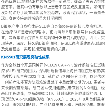
在系统性红斑狼疮治疗领域取得一定进展，提高了患者的整体
应答率，但其中仍有半数以上患者不应答或反复复发。如何开
发新的治疗手段重建患者免疫稳态，改善治疗现状，一直是全
球自身免疫疾病领域的重大科学问题。
B细胞产生自身抗体是SLE等自身免疫疾病的核心发病机理。
在治疗SLE患者的策略中，靶向清除B细胞诱导体内免疫重
置，是近年来治疗自免疾病药物开发最前沿的探索。因此，实
现快速、深度、持久的B细胞清除，是SLE患者重建原态B细胞
及免疫稳态，实现长期深度缓解的关键。
KN5501研究展现突破性成果
作为全球首个开展同种异体CD19 CAR-NK 治疗系统性红斑狼
疮 (SLE) 研究的团队，深圳恩瑞恺诺与上海长海医院赵东宝/高
洁教授团队早在2023 年 3月就启动了相关研究工作，以评估这
一创新疗法能否为复发难治且处于中重度活动期的SLE 患者带
来长期深度缓解。研究团队使用健康供者来源的NK细胞，经
基因工程改造，制备靶向CD19、针对B淋巴细胞清除的通用、
现货型CAR-NK细胞药物（KN5501）。2023年8月首例患者
入组，至2024年6月，完成18例患者入组，历时近2年。截至