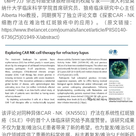
《柳叶刀》杂志特邀全球狼疮领域的权威专家——澳大利亚莫
纳什大学临床科学学院首席研究员、狼疮临床研究中心主任
Alberta Hoi教授，同期撰写了独立评论文章《探索CAR - NK
细胞疗法在难治性红斑狼疮中的应用》。（原文链接：
https://www.thelancet.com/journals/lancet/article/PIIS0140-
6736(25)01949-X/abstract）
该评论对同种异体CAR - NK（KN5501）疗法在系统性红斑狼
疮（SLE）中的首个人体临床研究给予高度赞誉。该研究成果
不仅为复发/难治SLE患者带来了新的希望，也为复发/难治SLE
治疗领域提供了重要的科学依据，标志着复发/难治SLE创新药